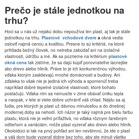
Prečo je stále jednotkou na
trhu?
Hoci sa u nás už nejakú dobu nepoužíva len plast, aj tak je stále
jednotkou na trhu.
Plastové vchodové dvere
a
okná vedia
osloviť najmä cenou a kvalitou. Presne to sú kritériá, na ktoré
prihliada bežný človek, no netreba zabúdať ani na izolačné
vlastnosti, údržbu a iné. Ak sa pozrieme na kritérium
plastové
okná cena
tak zistíme, že sa dajú kúpiť porovnateľne lacnejšie
ako drevo alebo hliník. Práve to je ich konkurenčnou výhodou,
vďaka ktorým zasklievajú mnohé domácnosti a budovy. Ani
zďaleka to však nie je jediná ich výhoda a spomenúť treba
napríklad dobré tepelné izolačné vlastnosti, ktoré bohato
postačujú. Vďaka nim sa nemusíte v zime obávať úniku tepla
a naopak, v lete si viete dobre uchrániť váš chlad. Nájdu sa aj
ľudia, pre ktorých je plast už dávnou minulosťou a do dnešnej
modernej doby sa nehodí. Ich názor je taký najmä pre bielu farbu
plastu, ktorá nie je veľmi príťažlivá, no vďaka rôznym farebným
odtieňom a variáciám, môže plast vyzerať ako drevo alebo hliník.
Okoloidúci si tak na prvý pohľad ani len nevšimnú, že ide o plast
a váš dom bude vyzerať dobre bez toho, aby ste minuli všetky